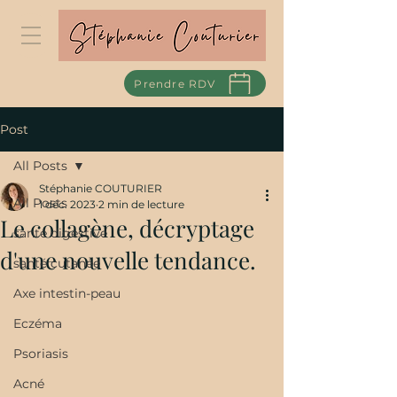
Prendre RDV
Post
All Posts
Stéphanie COUTURIER
All Posts
1 déc. 2023
2 min de lecture
Le collagène, décryptage
santé digestive
d'une nouvelle tendance.
santé cutanée
Axe intestin-peau
Eczéma
Psoriasis
Acné