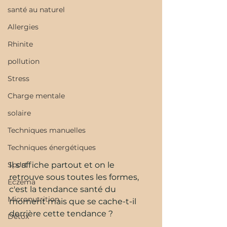
santé au naturel
Allergies
Rhinite
pollution
Stress
Charge mentale
solaire
Techniques manuelles
Techniques énergétiques
Il s'affiche partout et on le 
Sport
retrouve sous toutes les formes, 
Eczéma
c'est la tendance santé du 
Micronutrition
moment mais que se cache-t-il 
derrière cette tendance ?
Détox