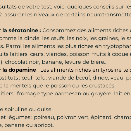
ultats de votre test, voici quelques conseils sur le
à assurer les niveaux de certains neurotransmette
 la sérotonine :
 Consommez des aliments riches 
mme la dinde, les œufs, les noix, les graines, le 
rs. Parmi les aliments les plus riches en tryptophane
its laitiers, œufs, viandes, poisson, fruits à coque
), chocolat noir, banane, levure de bière…
r la dopamine
 : Les aliments riches en tyrosine tel
stituts : œuf, tofu, viande de bœuf, dinde, veau, po
e la mer tels que le poisson ou les crustacés. 
aitiers : fromage type parmesan ou gruyère, lait en
e spiruline ou dulse. 
s et légumes : poireau, poivron vert, épinard, cha
e, banane ou abricot. 