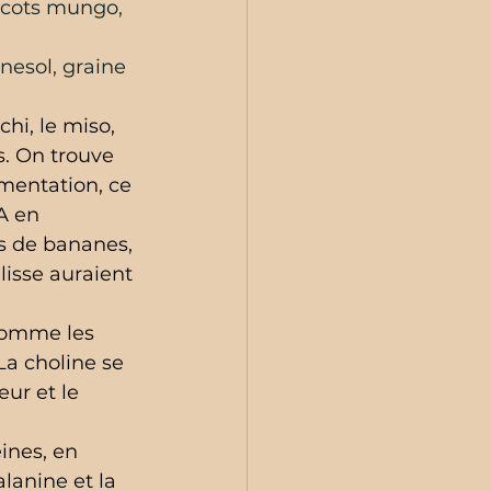
ricots mungo, 
nesol, graine 
hi, le miso, 
s. On trouve 
mentation, ce 
A en 
s de bananes, 
lisse auraient 
 
 comme les 
 La choline se 
ur et le 
ines, en 
anine et la 