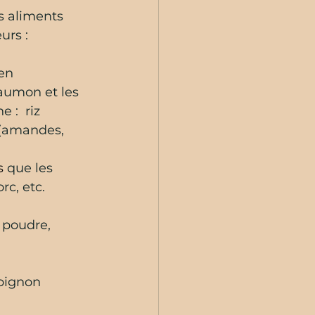
s aliments 
urs :
en 
saumon et les 
 :  riz 
 (amandes, 
s 
que les 
rc, etc.
 poudre, 
mpignon 