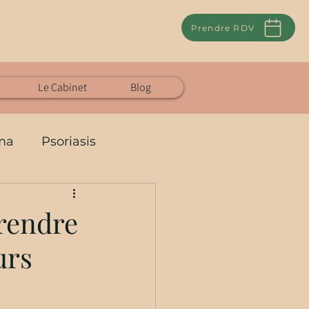
Prendre RDV
Le Cabinet
Blog
ma
Psoriasis
Charge mentale
rendre
urs
Eczéma