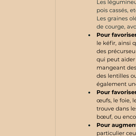
Les légumineus
pois cassés, et
Les graines ol
de courge, avo
Pour favorise
le kéfir, ainsi
des précurseur
qui peut aider
mangeant des 
des lentilles 
également une
Pour favoriser
œufs, le foie, 
trouve dans le
bœuf, ou encore
Pour augment
particulier c