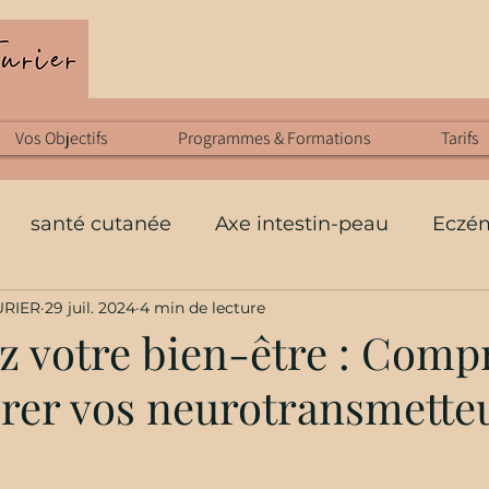
Vos Objectifs
Programmes & Formations
Tarifs
santé cutanée
Axe intestin-peau
Eczé
URIER
29 juil. 2024
4 min de lecture
l
Allergies
Rhinite
pollution
Stress
z votre bien-être : Comp
brer vos neurotransmette
anuelles
Techniques énergétiques
Sport
Mycothérapie