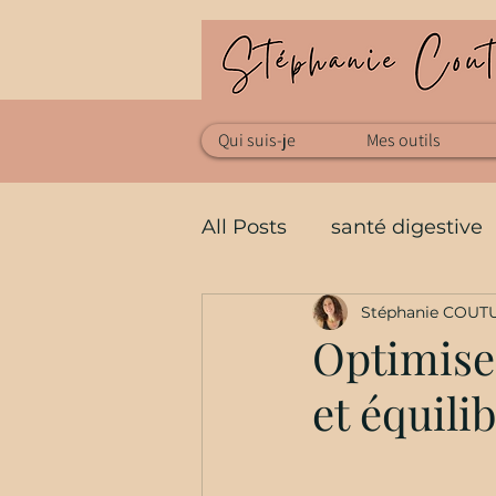
Qui suis-je
Mes outils
All Posts
santé digestive
Stéphanie COUT
Acné
santé au nature
Optimise
et équili
solaire
Techniques m
Micronutrition
Détox