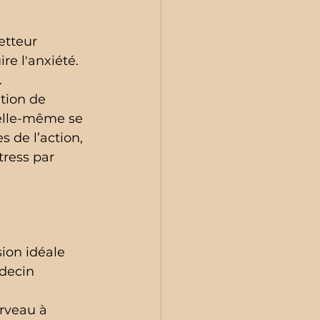
etteur 
ire l'anxiété.
.
tion de 
 elle-même se 
 de l’action, 
tress par 
ion idéale 
decin 
erveau à 