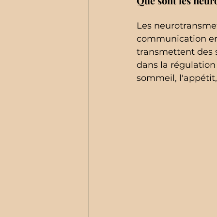
Que sont les neur
Les neurotransmet
communication entr
transmettent des s
dans la régulation
sommeil, l'appétit