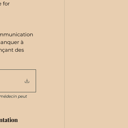
 for 
ommunication 
manquer à 
ençant des 
n médecin peut 
ntation