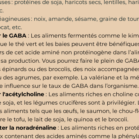
es : protéines de soja, haricots secs, lentilles, ha
c. 
éagineuses : noix, amande, sésame, graine de tour
cat, etc.
r le GABA
 : Les aliments fermentés comme le kimc
 que le thé vert et les baies peuvent être bénéfique
s de cet acide aminé non protéinogène dans l’ali
 sa production. Vous pourrez faire le plein de GAB
épinards ou des brocolis, des noix accompagnée
ou des agrumes, par exemple. La valériane et la mé
 influence sur le taux de GABA dans l’organisme.
 l'acétylcholine
 : Les aliments riches en choline
le soja, et les légumes crucifères sont à privilégier.
s aliments tels que les œufs, le saumon, le chou-fle
 le tofu, le lait de soja, le quinoa et le brocoli.
er la noradrénaline
 : Les aliments riches en proté
eux contenant des acides aminés comme la phénylal