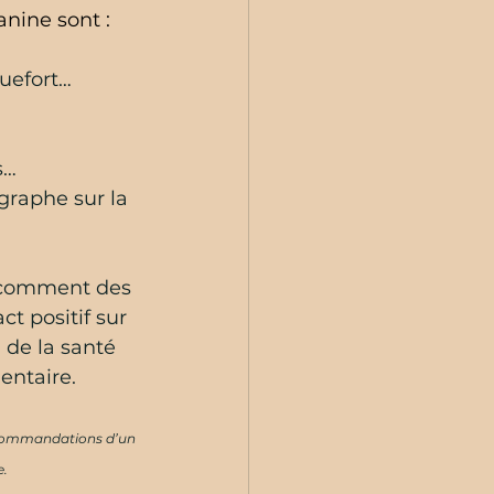
nine sont :  
quefort…
s… 
graphe sur la 
r comment des 
t positif sur 
 de la santé 
entaire.
 recommandations d’un 
e.