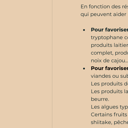
En fonction des rés
qui peuvent aider 
Pour favoriser
tryptophane co
produits laitie
complet, produ
noix de cajou…
Pour favorise
viandes ou sub
Les produits d
Les produits l
beurre. 
Les algues typ
Certains fruit
shiitake, pêch