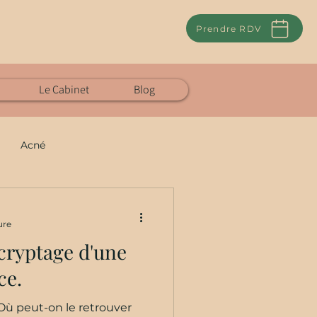
Prendre RDV
Le Cabinet
Blog
Acné
solaire
ure
cryptage d'une
on
Détox
ce.
 Où peut-on le retrouver