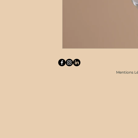
Mentions Lé
Retrouvez Stéphanie Couturier sur Resalib : annuaire, référencement et prise de rendez-vous po