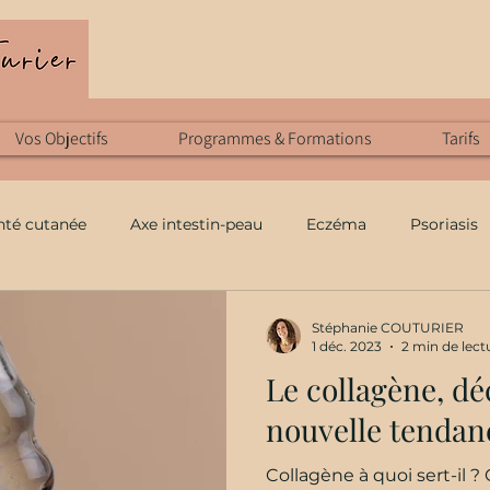
Vos Objectifs
Programmes & Formations
Tarifs
nté cutanée
Axe intestin-peau
Eczéma
Psoriasis
Rhinite
pollution
Stress
Charge mentale
Stéphanie COUTURIER
1 déc. 2023
2 min de lect
Le collagène, dé
niques énergétiques
Sport
Eczéma
Micronutriti
nouvelle tendan
Collagène à quoi sert-il ?