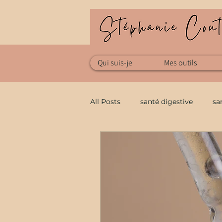
Qui suis-je
Mes outils
All Posts
santé digestive
sa
santé au naturel
Allergies
Techniques manuelles
Tech
Mycothérapie