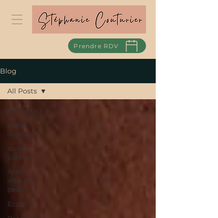
Prendre RDV
Blog
All Posts
All Posts
santé
digestive
santé
cutanée
Axe
intestin-
peau
Eczéma