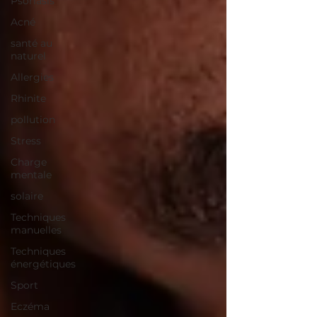
Psoriasis
Acné
santé au
naturel
Allergies
Rhinite
pollution
Stress
Charge
mentale
solaire
Techniques
manuelles
Techniques
énergétiques
Sport
Eczéma