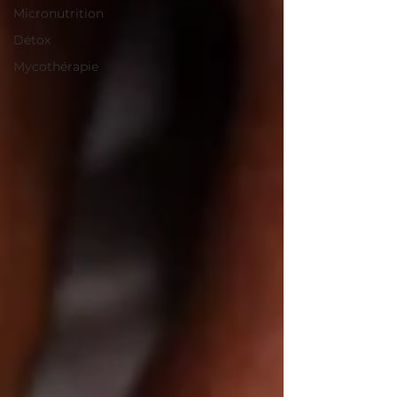
Micronutrition
Détox
Mycothérapie