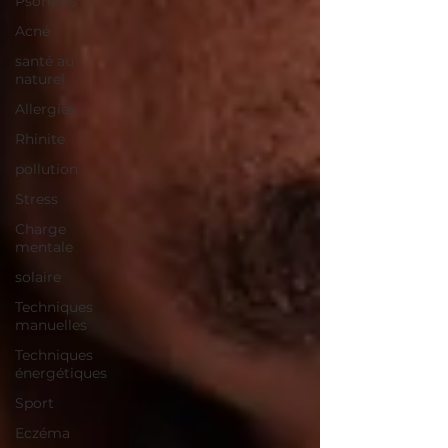
Psoriasis
Acné
santé au
naturel
Allergies
Rhinite
pollution
Stress
Charge
mentale
solaire
Techniques
manuelles
Techniques
énergétiques
Sport
Eczéma