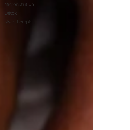
Micronutrition
Détox
Mycothérapie