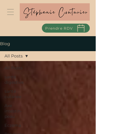
Prendre RDV
Blog
All Posts
All Posts
santé
digestive
santé
cutanée
Axe
intestin-
peau
Eczéma