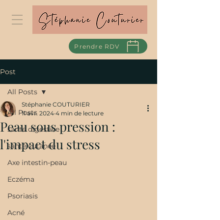
Prendre RDV
Post
All Posts
Stéphanie COUTURIER
All Posts
11 avr. 2024
4 min de lecture
Peau sous pression :
santé digestive
l'impact du stress
santé cutanée
Axe intestin-peau
Eczéma
Psoriasis
Acné