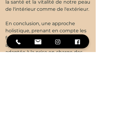
la santé et la vitalité de notre peau 
de l'intérieur comme de l'extérieur.
En conclusion, une approche 
holistique, prenant en compte les 
facteurs internes et externes, 
apparaît comme la solution la plus 
adaptée à la prise en charge des 
maladies dermatologiques. En 
cultivant un équilibre entre le 
corps, l'esprit et la peau, nous 
pouvons nourrir une peau saine, 
équilibrée et rayonnante, reflet 
d'un bien-être global et d'une 
harmonie intérieure.
* Pondeljak, N., & Lugović-Mihić, L. 
(2020). 
Stress-induced Interaction 
of Skin Immune Cells, Hormones, 