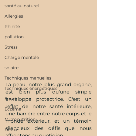
santé au naturel
Allergies
Rhinite
pollution
Stress
Charge mentale
solaire
Techniques manuelles
La peau, notre plus grand organe, 
Techniques énergétiques
est bien plus qu'une simple 
Sport
enveloppe protectrice. C'est un 
reflet de notre santé intérieure, 
Eczéma
une barrière entre notre corps et le 
Micronutrition
monde extérieur, et un témoin 
silencieux des défis que nous 
Détox
affrontons au quotidien. 