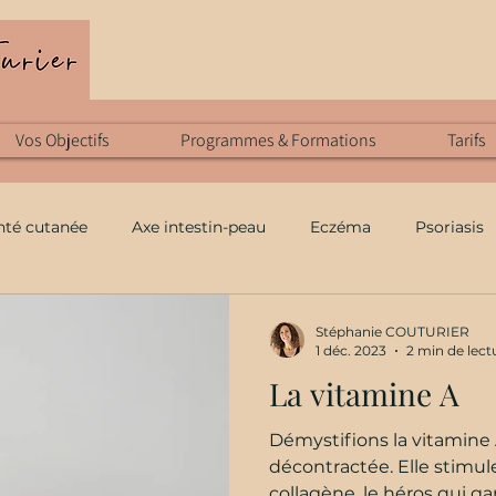
Vos Objectifs
Programmes & Formations
Tarifs
nté cutanée
Axe intestin-peau
Eczéma
Psoriasis
Rhinite
pollution
Stress
Charge mentale
Stéphanie COUTURIER
1 déc. 2023
2 min de lect
La vitamine A
niques énergétiques
Sport
Eczéma
Micronutriti
Démystifions la vitamine
décontractée. Elle stimul
collagène, le héros qui g