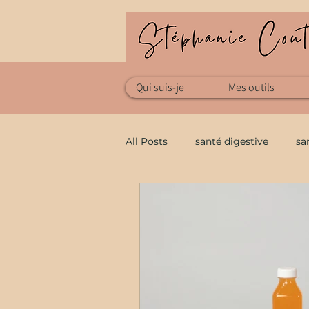
Qui suis-je
Mes outils
All Posts
santé digestive
sa
santé au naturel
Allergies
Techniques manuelles
Tech
Mycothérapie