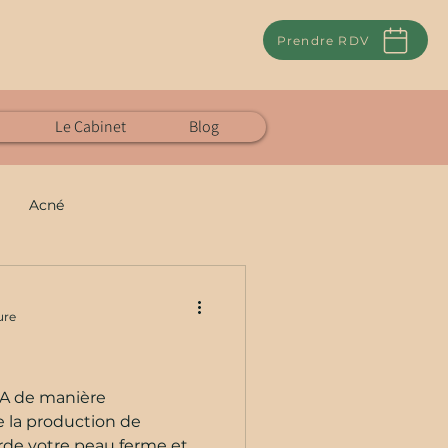
Prendre RDV
Le Cabinet
Blog
Acné
solaire
ure
on
Détox
 A de manière
e la production de
arde votre peau ferme et