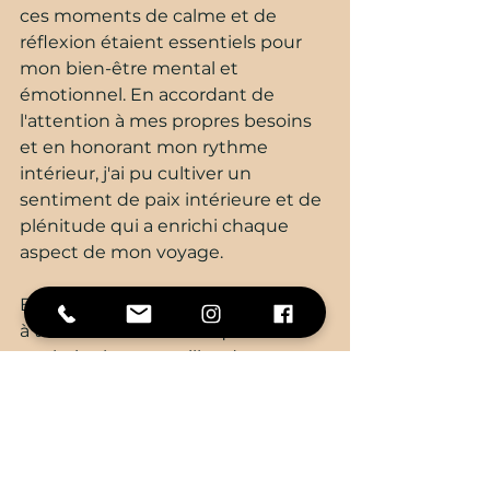
ces moments de calme et de 
réflexion étaient essentiels pour 
mon bien-être mental et 
émotionnel. En accordant de 
l'attention à mes propres besoins 
et en honorant mon rythme 
intérieur, j'ai pu cultiver un 
sentiment de paix intérieure et de 
plénitude qui a enrichi chaque 
aspect de mon voyage.
En conclusion, que vous voyagiez 
à travers le monde ou que vous 
exploriez les merveilles de votre 
propre région, rappelez-vous que 
chaque voyage est une 
opportunité de croissance, de 
découverte et de transformation. 
En adoptant une approche 