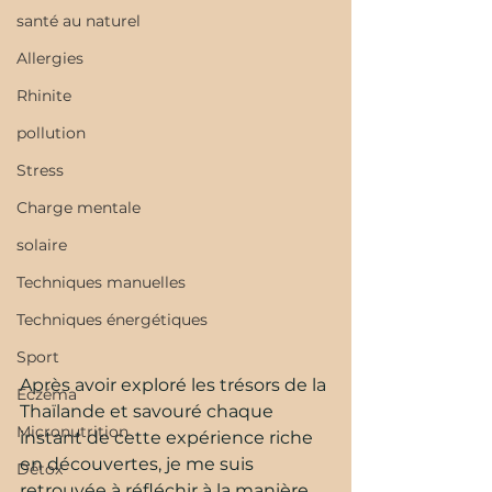
santé au naturel
Allergies
Rhinite
pollution
Stress
Charge mentale
solaire
Techniques manuelles
Techniques énergétiques
Sport
Après avoir exploré les trésors de la 
Eczéma
Thaïlande et savouré chaque 
Micronutrition
instant de cette expérience riche 
en découvertes, je me suis 
Détox
retrouvée à réfléchir à la manière 