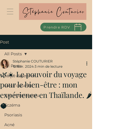
Prendre RDV
Post
All Posts
Stéphanie COUTURIER
All Posts
15 févr. 2024
3 min de lecture
🌿☀️ Le pouvoir du voyage
santé digestive
pour le bien-être : mon
santé cutanée
expérience en Thaïlande. 🌶️
Axe intestin-peau
🥥
Eczéma
Psoriasis
Acné